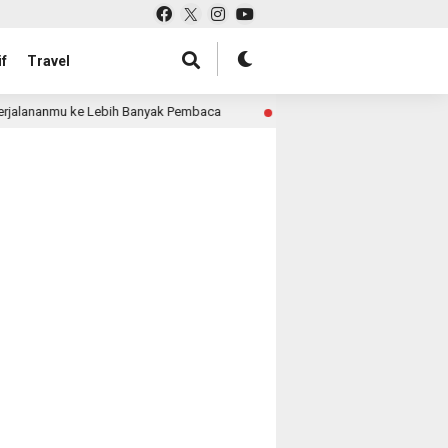
f
Travel
rjalananmu ke Lebih Banyak Pembaca
Pabrik Tas untuk R
4 month ago