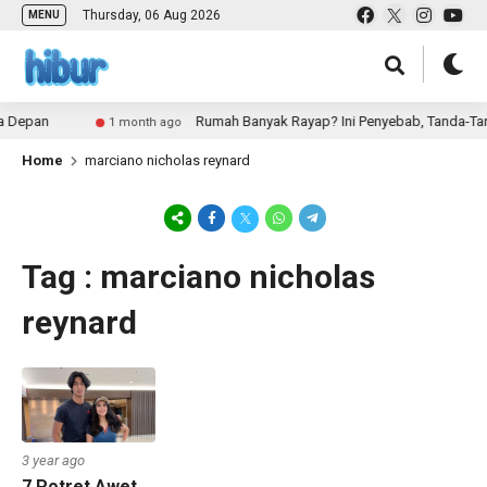
Thursday, 06 Aug 2026
MENU
a Depan
Rumah Banyak Rayap? Ini Penyebab, Tanda-Tan
1 month ago
Home
marciano nicholas reynard
Tag : marciano nicholas
reynard
3 year ago
7 Potret Awet