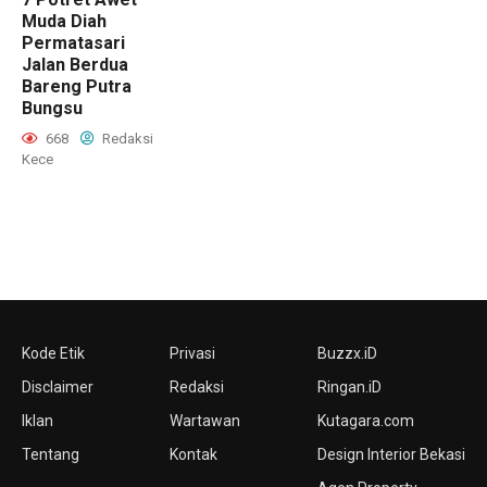
Muda Diah
Permatasari
Jalan Berdua
Bareng Putra
Bungsu
668
Redaksi
Kece
Kode Etik
Privasi
Buzzx.iD
Disclaimer
Redaksi
Ringan.iD
Iklan
Wartawan
Kutagara.com
Tentang
Kontak
Design Interior Bekasi