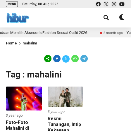
Saturday, 08 Aug 2026
MENU
uan Memilih Aksesoris Fashion Sesuai Outfit 2026
Yuk 
2 month ago
Home
mahalini
Tag : mahalini
3 year ago
3 year ago
Resmi
Foto-Foto
Tunangan, Intip
Mahalini di
Kekayaan