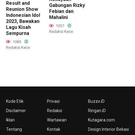
Result and
Gabungan Rizky
Reunion Show
Febian dan
Indonesian Idol
Mahalini
2023, Bawakan
1037
Lagu Kisah
Redaksi Kece
Sempurna
1085
Redaksi Kece
Kode Etik
Privasi
Buzzx.iD
Disclaimer
Redaksi
Ringan.iD
Iklan
Wartawan
Kutagara.com
Tentang
Kontak
Design Interior Bekasi