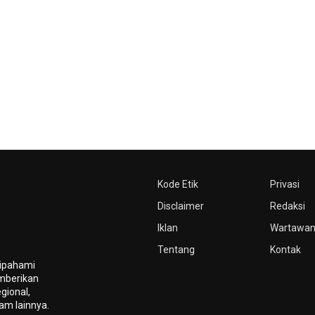
Kode Etik
Privasi
Disclaimer
Redaksi
Iklan
Wartawa
Tentang
Kontak
dipahami
mberikan
gional,
gam lainnya.