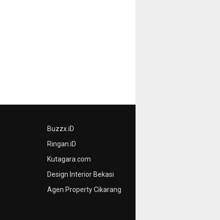
Buzzx.iD
Ringan.iD
n
Kutagara.com
Design Interior Bekasi
Agen Property Cikarang