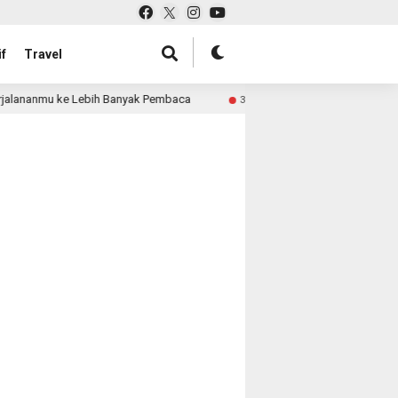
f
Travel
jalananmu ke Lebih Banyak Pembaca
Pabrik Tas untuk Re
3 month ago