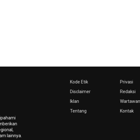
Kode Etik
Privasi
Disclaimer
Redaksi
Iklan
Wartawa
Tentang
Kontak
dipahami
mberikan
gional,
gam lainnya.