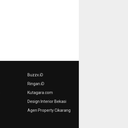
Buzzx.iD
Ringan.iD
n
Kutagara.com
Design Interior Bekasi
Agen Property Cikarang