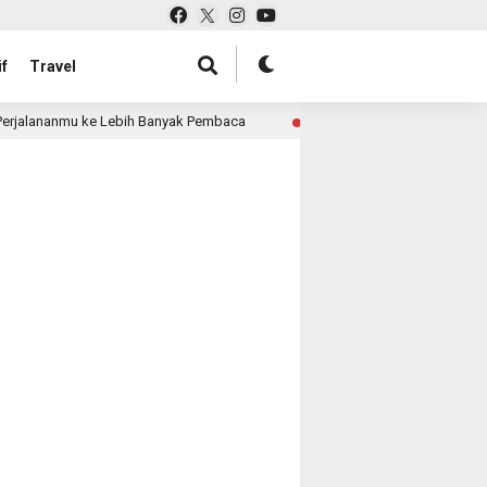
f
Travel
rjalananmu ke Lebih Banyak Pembaca
Pabrik Tas untuk 
4 month ago