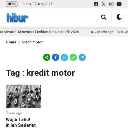
Friday, 07 Aug 2026
MENU
 Memilih Aksesoris Fashion Sesuai Outfit 2026
Yuk Jad
2 month ago
Home
kredit motor
Tag : kredit motor
3 year ago
Wajib Tahu!
Inilah Sederet