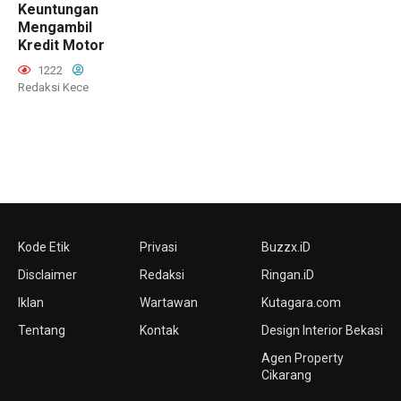
Keuntungan
Mengambil
Kredit Motor
1222
Redaksi Kece
Kode Etik
Privasi
Buzzx.iD
Disclaimer
Redaksi
Ringan.iD
Iklan
Wartawan
Kutagara.com
Tentang
Kontak
Design Interior Bekasi
Agen Property
Cikarang