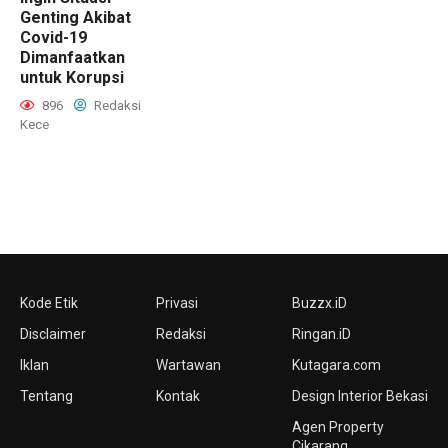
Genting Akibat
Covid-19
Dimanfaatkan
untuk Korupsi
896
Redaksi
Kece
Kode Etik
Privasi
Buzzx.iD
Disclaimer
Redaksi
Ringan.iD
Iklan
Wartawan
Kutagara.com
Tentang
Kontak
Design Interior Bekasi
Agen Property
Cikarang