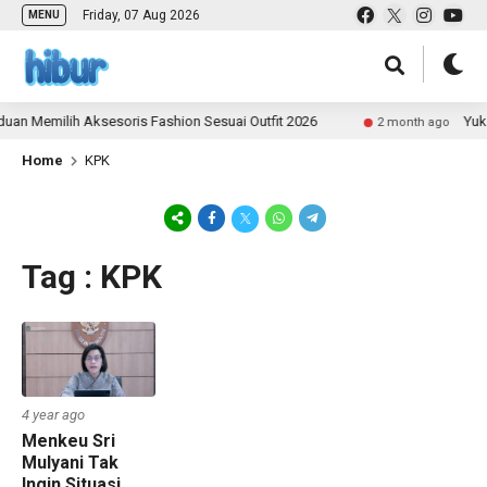
Friday, 07 Aug 2026
MENU
an Memilih Aksesoris Fashion Sesuai Outfit 2026
Yuk J
2 month ago
Home
KPK
Tag : KPK
4 year ago
Menkeu Sri
Mulyani Tak
Ingin Situasi