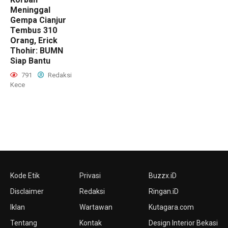
Meninggal
Gempa Cianjur
Tembus 310
Orang, Erick
Thohir: BUMN
Siap Bantu
791
Redaksi
Kece
Kode Etik
Privasi
Buzzx.iD
Disclaimer
Redaksi
Ringan.iD
Iklan
Wartawan
Kutagara.com
Tentang
Kontak
Design Interior Bekasi