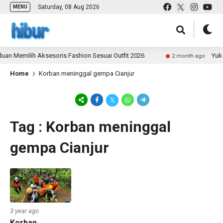
Saturday, 08 Aug 2026
MENU
an Memilih Aksesoris Fashion Sesuai Outfit 2026
Yuk J
2 month ago
Home
Korban meninggal gempa Cianjur
Tag : Korban meninggal
gempa Cianjur
3 year ago
Korban