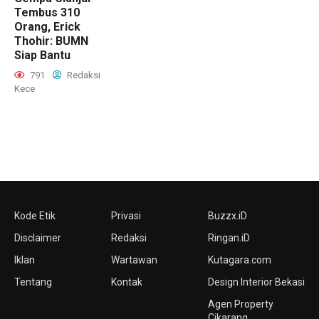
Tembus 310
Orang, Erick
Thohir: BUMN
Siap Bantu
791
Redaksi
Kece
Kode Etik
Privasi
Buzzx.iD
Disclaimer
Redaksi
Ringan.iD
Iklan
Wartawan
Kutagara.com
Tentang
Kontak
Design Interior Bekasi
Agen Property
Cikarang