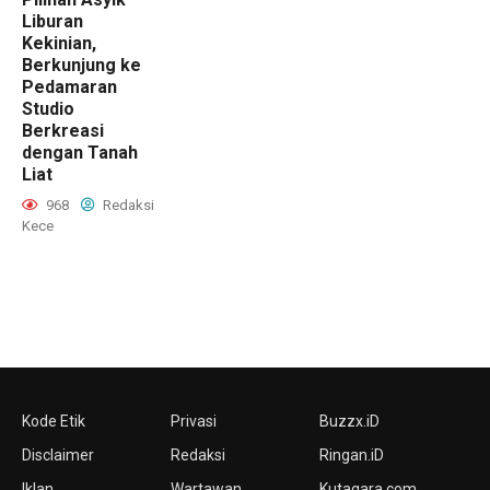
Liburan
Kekinian,
Berkunjung ke
Pedamaran
Studio
Berkreasi
dengan Tanah
Liat
968
Redaksi
Kece
Kode Etik
Privasi
Buzzx.iD
Disclaimer
Redaksi
Ringan.iD
Iklan
Wartawan
Kutagara.com