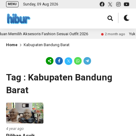
Sunday, 09 Aug 2026
MENU
an Memilih Aksesoris Fashion Sesuai Outfit 2026
Yuk J
2 month ago
Home
Kabupaten Bandung Barat
Tag : Kabupaten Bandung
Barat
4 year ago
Pilihan Asyik