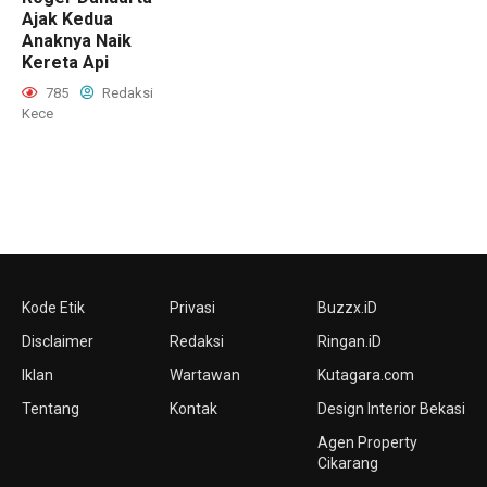
Ajak Kedua
Anaknya Naik
Kereta Api
785
Redaksi
Kece
Kode Etik
Privasi
Buzzx.iD
Disclaimer
Redaksi
Ringan.iD
Iklan
Wartawan
Kutagara.com
Tentang
Kontak
Design Interior Bekasi
Agen Property
Cikarang