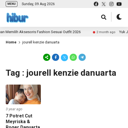
Sunday, 09 Aug 2026
MENU
n Memilih Aksesoris Fashion Sesuai Outfit 2026
Yuk Ja
2 month ago
Home
jourell kenzie danuarta
Tag : jourell kenzie danuarta
3 year ago
7 Potret Cut
Meyriska &
Roger Danuarta