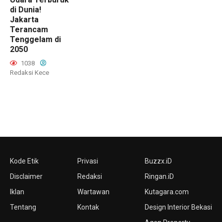
di Dunia!
Jakarta
Terancam
Tenggelam di
2050
1038
Redaksi Kece
Kode Etik
Privasi
Buzzx.iD
Disclaimer
Redaksi
Ringan.iD
Iklan
Wartawan
Kutagara.com
Tentang
Kontak
Design Interior Bekasi