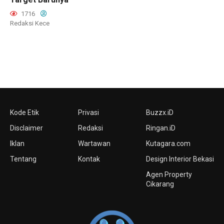
1716
Redaksi Kece
Kode Etik
Privasi
Buzzx.iD
Disclaimer
Redaksi
Ringan.iD
Iklan
Wartawan
Kutagara.com
Tentang
Kontak
Design Interior Bekasi
Agen Property
Cikarang