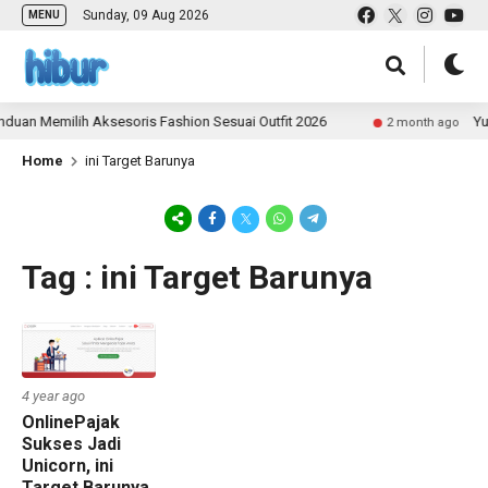
Sunday, 09 Aug 2026
MENU
duan Memilih Aksesoris Fashion Sesuai Outfit 2026
Yuk
2 month ago
Home
ini Target Barunya
Tag : ini Target Barunya
4 year ago
OnlinePajak
Sukses Jadi
Unicorn, ini
Target Barunya