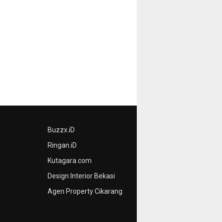
Buzzx.iD
Ringan.iD
n
Kutagara.com
Design Interior Bekasi
Agen Property Cikarang