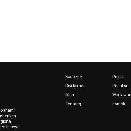
Kode Etik
Privasi
Disclaimer
Redaksi
Iklan
Wartawa
Tentang
Kontak
dipahami
mberikan
gional,
gam lainnya.