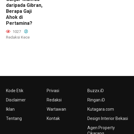
daripada Gibran,
Berapa Gaji
Ahok di
Pertamina?
1027
Redaksi Kece
Kode Etik
Privasi
Buzzx.iD
Disclaimer
Redaksi
Ringan.iD
Iklan
Wartawan
Kutagara.com
Tentang
Kontak
Design Interior Bekasi
Agen Property
Cikarang