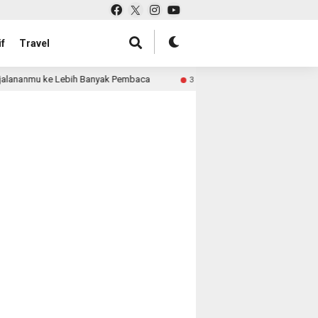
f
Travel
alananmu ke Lebih Banyak Pembaca
Pabrik Tas untuk Ret
3 month ago