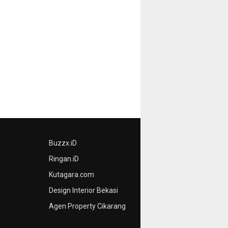
Buzzx.iD
Ringan.iD
n
Kutagara.com
Design Interior Bekasi
Agen Property Cikarang