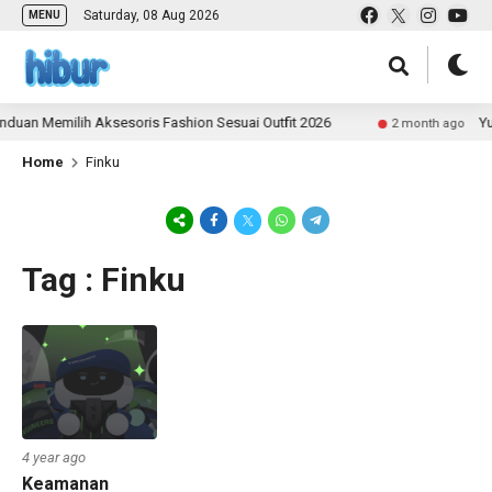
Saturday, 08 Aug 2026
MENU
duan Memilih Aksesoris Fashion Sesuai Outfit 2026
Yu
2 month ago
Home
Finku
Tag : Finku
4 year ago
Keamanan