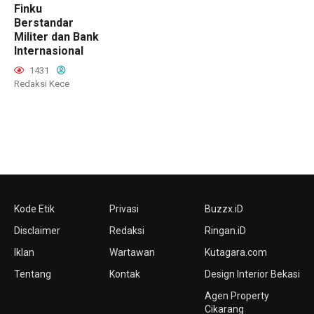
Finku
Berstandar
Militer dan Bank
Internasional
1431
Redaksi Kece
Kode Etik
Privasi
Buzzx.iD
Disclaimer
Redaksi
Ringan.iD
Iklan
Wartawan
Kutagara.com
Tentang
Kontak
Design Interior Bekasi
Agen Property
Cikarang