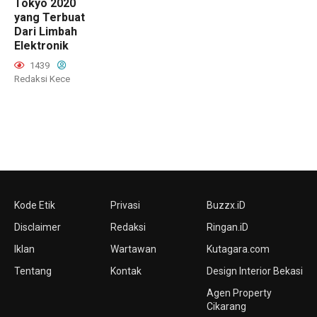
Tokyo 2020
yang Terbuat
Dari Limbah
Elektronik
1439
Redaksi Kece
Kode Etik
Privasi
Buzzx.iD
Disclaimer
Redaksi
Ringan.iD
Iklan
Wartawan
Kutagara.com
Tentang
Kontak
Design Interior Bekasi
Agen Property
Cikarang