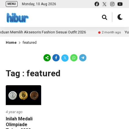
Monday, 10 Aug 2026
MENU
uan Memilih Aksesoris Fashion Sesuai Outfit 2026
Yuk
2 month ago
Home
featured
Tag : featured
4 year ago
Inilah Medali
Olimpiade