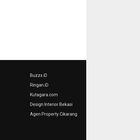
Buzzx.iD
Ringan.iD
n
Kutagara.com
Design Interior Bekasi
Agen Property Cikarang