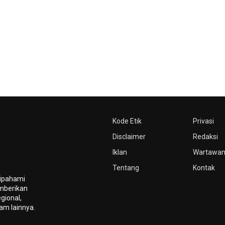
Kode Etik
Privasi
Disclaimer
Redaksi
Iklan
Wartawa
Tentang
Kontak
dipahami
mberikan
gional,
gam lainnya.