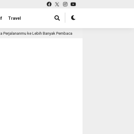
f
Travel
 Perjalananmu ke Lebih Banyak Pembaca
Pabrik Tas untu
4 month ago