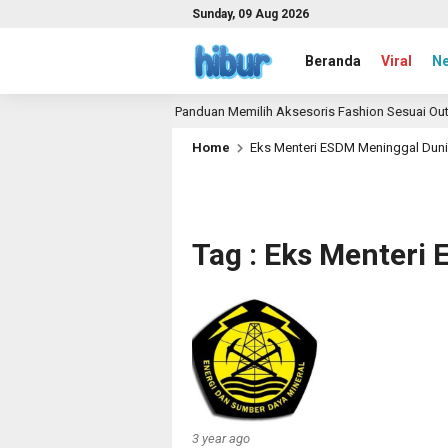
Sunday, 09 Aug 2026
Beranda
Viral
N
inya
Panduan Memilih Aksesoris Fashion Sesuai Outfit 
1 month ago
Home
Eks Menteri ESDM Meninggal Dun
Tag : Eks Menteri
3 year ago