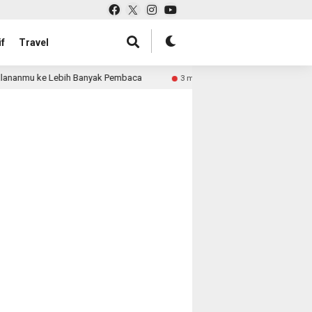
f
Travel
lananmu ke Lebih Banyak Pembaca
Pabrik Tas untuk Reta
3 month ago