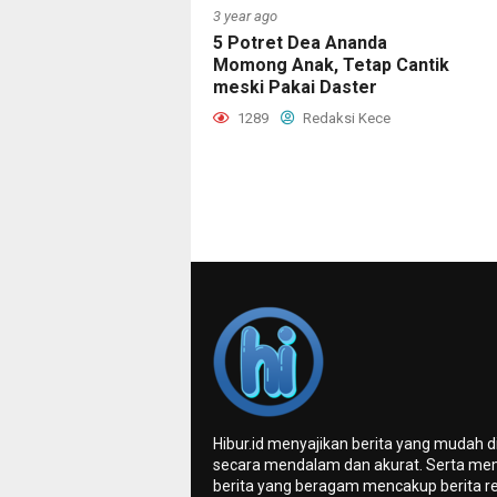
3 year ago
5 Potret Dea Ananda
Momong Anak, Tetap Cantik
meski Pakai Daster
1289
Redaksi Kece
Hibur.id menyajikan berita yang mudah 
secara mendalam dan akurat. Serta me
berita yang beragam mencakup berita re