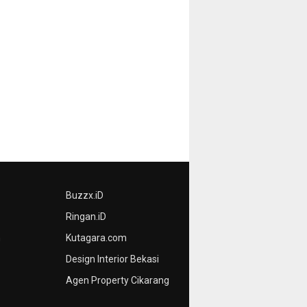
Buzzx.iD
Ringan.iD
n
Kutagara.com
Design Interior Bekasi
Agen Property Cikarang