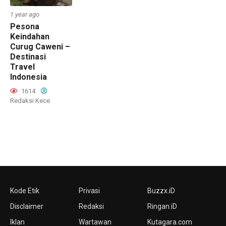
1 year ago
Pesona
Keindahan
Curug Caweni –
Destinasi
Travel
Indonesia
1614
Redaksi Kece
Kode Etik
Privasi
Buzzx.iD
Disclaimer
Redaksi
Ringan.iD
Iklan
Wartawan
Kutagara.com