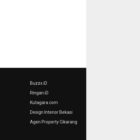
Buzzx.iD
Ringan.iD
n
Kutagara.com
Design Interior Bekasi
Agen Property Cikarang