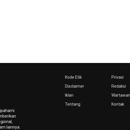
Kode Etik
Privasi
Disclaimer
Redaksi
Iklan
Wartawa
Tentang
Kontak
dipahami
mberikan
gional,
gam lainnya.