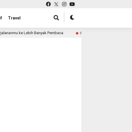
f
Travel
alananmu ke Lebih Banyak Pembaca
Pabrik Tas untuk Re
3 month ago