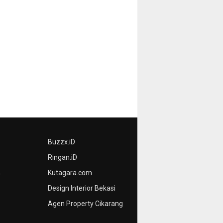
Buzzx.iD
Ringan.iD
n
Kutagara.com
Design Interior Bekasi
Agen Property Cikarang