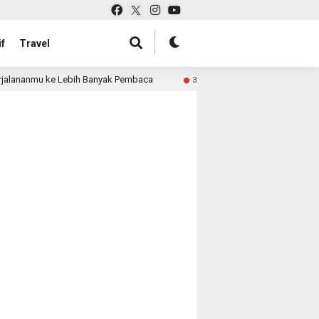
f
Travel
jalananmu ke Lebih Banyak Pembaca
Pabrik Tas untuk Re
3 month ago