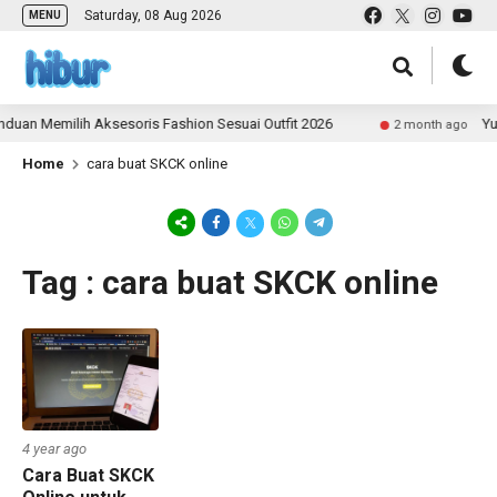
Saturday, 08 Aug 2026
MENU
duan Memilih Aksesoris Fashion Sesuai Outfit 2026
Yuk
2 month ago
Home
cara buat SKCK online
Tag : cara buat SKCK online
4 year ago
Cara Buat SKCK