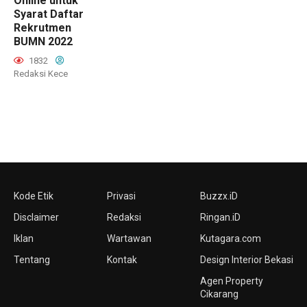
Online untuk
Syarat Daftar
Rekrutmen
BUMN 2022
1832
Redaksi Kece
Kode Etik
Privasi
Buzzx.iD
Disclaimer
Redaksi
Ringan.iD
Iklan
Wartawan
Kutagara.com
Tentang
Kontak
Design Interior Bekasi
Agen Property
Cikarang