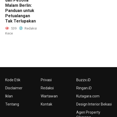
dan Pesona
Malam Berlin:
Panduan untuk
Petualangan
Tak Terlupakan
539
Redaksi
Kece
Kode Etik
Privasi
Buzzx.iD
Disclaimer
Redaksi
Ringan.iD
Iklan
Wartawan
Kutagara.com
Tentang
Kontak
Design Interior Bekasi
Agen Property