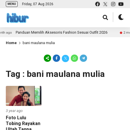
Friday, 07 Aug 2026
MENU
Panduan Memilih Aksesoris Fashion Sesuai Outfit 2026
th ago
2 mon
Home
bani maulana mulia
Tag : bani maulana mulia
3 year ago
Foto Lulu
Tobing Rayakan
Ultah Tanpa