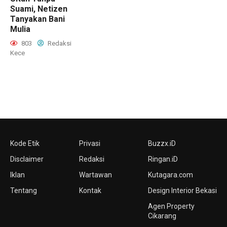
Suami, Netizen
Tanyakan Bani
Mulia
803
Redaksi
Kece
Kode Etik
Privasi
Buzzx.iD
Disclaimer
Redaksi
Ringan.iD
Iklan
Wartawan
Kutagara.com
Tentang
Kontak
Design Interior Bekasi
Agen Property
Cikarang