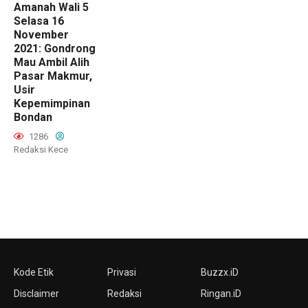
Amanah Wali 5
Selasa 16
November
2021: Gondrong
Mau Ambil Alih
Pasar Makmur,
Usir
Kepemimpinan
Bondan
1286
Redaksi Kece
Kode Etik
Privasi
Buzzx.iD
Disclaimer
Redaksi
Ringan.iD