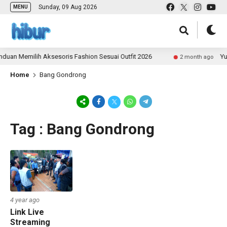
Sunday, 09 Aug 2026
MENU
duan Memilih Aksesoris Fashion Sesuai Outfit 2026
Yuk
2 month ago
Home
Bang Gondrong
Tag : Bang Gondrong
4 year ago
Link Live
Streaming