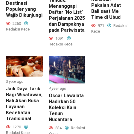
Tanduk:
Destinasi
Pakaian Adat
Menanggapi
Populer yang
Bali saat Me
Daftar ‘No List’
Wajib Dikunjungi
Time di Ubud
Perjalanan 2025
2260
dan Dampaknya
971
Redaksi
Redaksi Kece
pada Pariwisata
Kece
1091
Redaksi Kece
3 year ago
Jadi Daya Tarik
4 year ago
Bagi Wisatawan,
Oscar Lawalata
Bali Akan Buka
Hadirkan 50
Layanan
Koleksi Kain
Kesehatan
Tenun
Tradisional
Nusantara
1270
834
Redaksi
Redaksi Kece
Kece