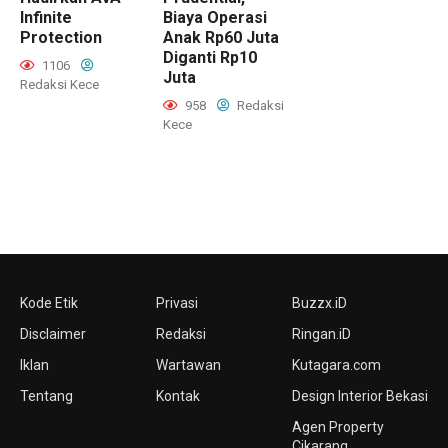
Infinite
Biaya Operasi
Protection
Anak Rp60 Juta
Diganti Rp10
1106
Juta
Redaksi Kece
958
Redaksi
Kece
Kode Etik
Privasi
Buzzx.iD
Disclaimer
Redaksi
Ringan.iD
Iklan
Wartawan
Kutagara.com
Tentang
Kontak
Design Interior Bekasi
Agen Property
Cikarang