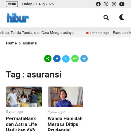
Friday, 07 Aug 2026
MENU
bab, Tanda-Tanda, dan Cara Mengatasinya
Panduan Mem
1 month ago
Home
asuransi
Tag : asuransi
3 year ago
4 year ago
PermataBank
Wanda Hamidah
dan Astra Life
Merasa Ditipu
Hadirkan AVA
Prudential,