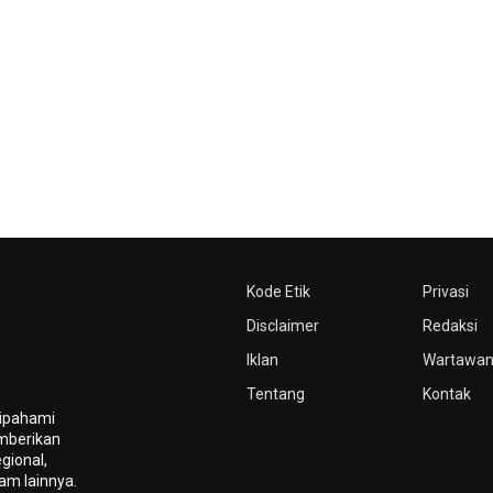
Kode Etik
Privasi
Disclaimer
Redaksi
Iklan
Wartawa
Tentang
Kontak
dipahami
mberikan
gional,
gam lainnya.