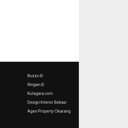
Buzzx.iD
Ringan.iD
n
Kutagara.com
Design Interior Bekasi
Agen Property Cikarang