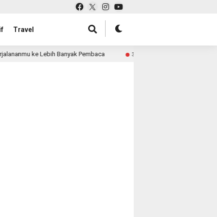
f
Travel
jalananmu ke Lebih Banyak Pembaca
Pabrik Tas untuk Re
3 month ago