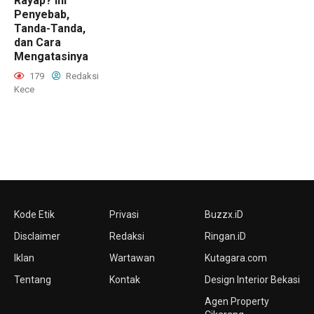
Rayap? Ini
Penyebab,
Tanda-Tanda,
dan Cara
Mengatasinya
179
Redaksi
Kece
Kode Etik
Privasi
Buzzx.iD
Disclaimer
Redaksi
Ringan.iD
Iklan
Wartawan
Kutagara.com
Tentang
Kontak
Design Interior Bekasi
Agen Property