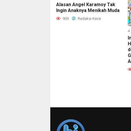
Alasan Angel Karamoy Tak
Ingin Anaknya Menikah Muda
909
Redaksi Kece
4
I
H
d
G