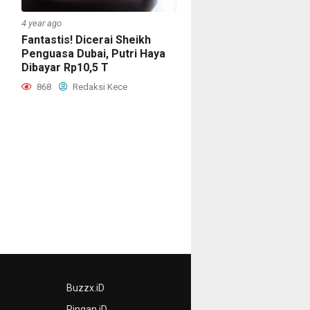
4 year ago
Fantastis! Dicerai Sheikh
Penguasa Dubai, Putri Haya
Dibayar Rp10,5 T
868
Redaksi Kece
Buzzx.iD
Ringan.iD