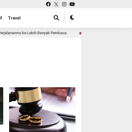
f
Travel
jalananmu ke Lebih Banyak Pembaca
Pabrik Tas untuk Re
3 month ago