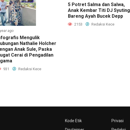
5 Potret Salma dan Salwa,
Anak Kembar Titi DJ Syuting
Bareng Ayah Bucek Depp
2153
Redaksi Kece
 year ago
nfografis Mengulik
ubungan Nathalie Holcher
engan Anak Sule, Paska
ugat Cerai di Pengadilan
Agama
931
Redaksi Kece
Kode Etik
Privasi
Disclaimer
Redaksi