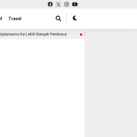
f
Travel
jalananmu ke Lebih Banyak Pembaca
Pabrik Tas untuk Re
3 month ago