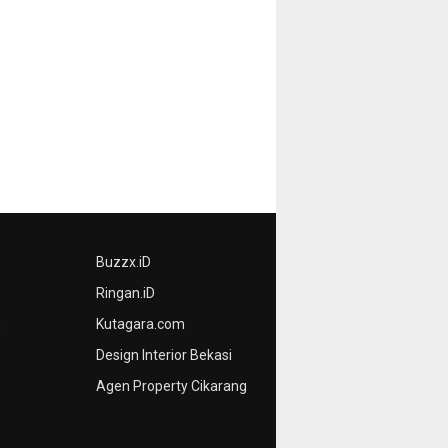
Buzzx.iD
Ringan.iD
n
Kutagara.com
Design Interior Bekasi
Agen Property Cikarang