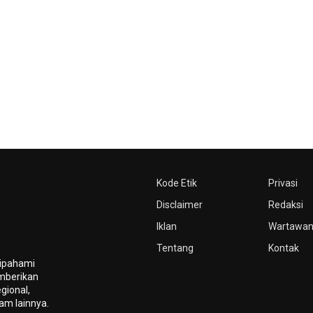
Kode Etik
Privasi
Disclaimer
Redaksi
Iklan
Wartawa
Tentang
Kontak
dipahami
mberikan
gional,
gam lainnya.