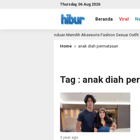
Thursday, 06 Aug 2026
Beranda
Viral
N
a
Panduan Memilih Aksesoris Fashion Sesuai Outfit 20
1 month ago
Home
anak diah permatasari
Tag : anak diah pe
3 year ago