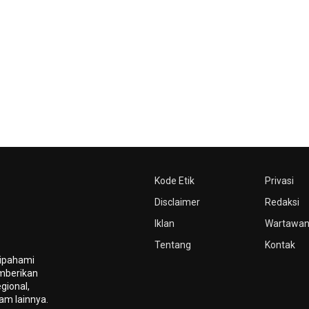
Kode Etik
Privasi
Disclaimer
Redaksi
Iklan
Wartawa
Tentang
Kontak
dipahami
mberikan
gional,
gam lainnya.