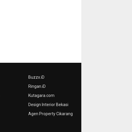
Buzzx.iD
Ringan.iD
n
Kutagara.com
Design Interior Bekasi
Agen Property Cikarang