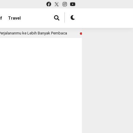
f
Travel
rjalananmu ke Lebih Banyak Pembaca
Pabrik Tas untuk 
3 month ago