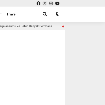
f
Travel
rjalananmu ke Lebih Banyak Pembaca
Pabrik Tas untuk R
3 month ago