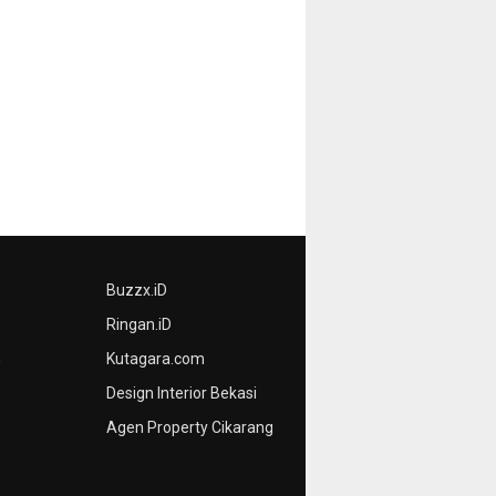
Buzzx.iD
Ringan.iD
n
Kutagara.com
Design Interior Bekasi
Agen Property Cikarang