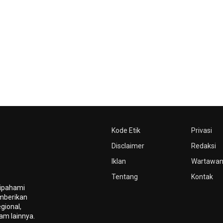
Kode Etik
Privasi
Disclaimer
Redaksi
Iklan
Wartawa
Tentang
Kontak
dipahami
mberikan
gional,
gam lainnya.