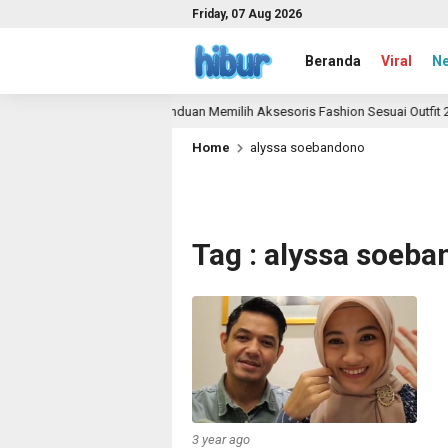
Friday, 07 Aug 2026
Beranda
Viral
N
a
Panduan Memilih Aksesoris Fashion Sesuai Outfit 202
1 month ago
Home
alyssa soebandono
Tag : alyssa soeb
3 year ago