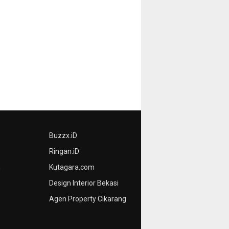
Buzzx.iD
Ringan.iD
n
Kutagara.com
Design Interior Bekasi
Agen Property Cikarang