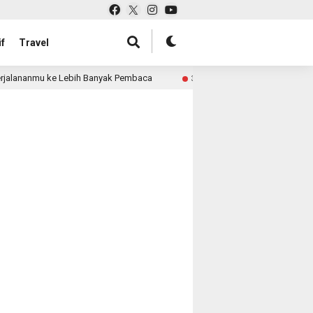
f
Travel
rjalananmu ke Lebih Banyak Pembaca
Pabrik Tas untuk R
3 month ago