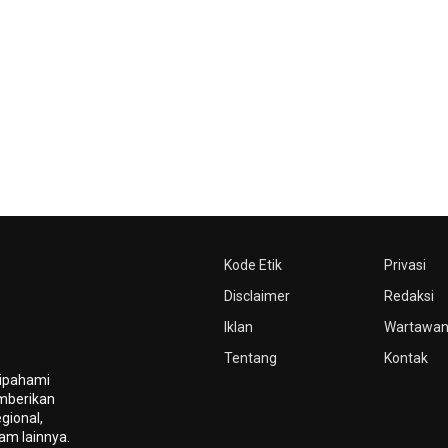
Kode Etik
Privasi
Disclaimer
Redaksi
Iklan
Wartawa
Tentang
Kontak
dipahami
mberikan
gional,
gam lainnya.