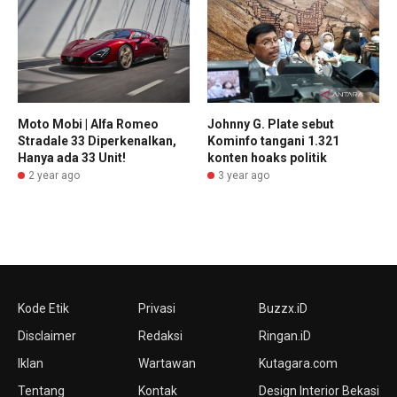
Moto Mobi | Alfa Romeo
Johnny G. Plate sebut
Stradale 33 Diperkenalkan,
Kominfo tangani 1.321
Hanya ada 33 Unit!
konten hoaks politik
2 year ago
3 year ago
Kode Etik
Privasi
Buzzx.iD
Disclaimer
Redaksi
Ringan.iD
Iklan
Wartawan
Kutagara.com
Tentang
Kontak
Design Interior Bekasi