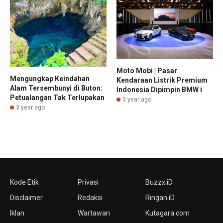
Moto Mobi | Pasar
Mengungkap Keindahan
Kendaraan Listrik Premium
Alam Tersembunyi di Buton:
Indonesia Dipimpin BMW i
Petualangan Tak Terlupakan
3 year ago
3 year ago
Kode Etik
Privasi
Buzzx.iD
Disclaimer
Redaksi
Ringan.iD
Iklan
Wartawan
Kutagara.com