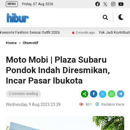
Friday, 07 Aug 2026
MENU
is Fashion Sesuai Outfit 2026
Yuk Jadi Kontributor UL
2 month ago
Home
Otomotif
Moto Mobi | Plaza Subaru
Pondok Indah Diresmikan,
Incar Pasar Ibukota
2 minutes reading
Wednesday, 9 Aug 2023 23:39
831
Redaksi Kece