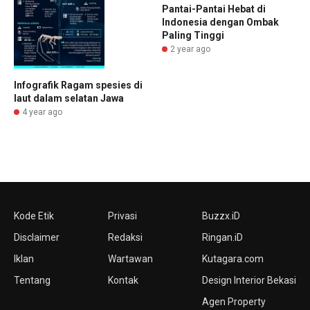
Pantai-Pantai Hebat di
Indonesia dengan Ombak
Paling Tinggi
2 year ago
Infografik Ragam spesies di
laut dalam selatan Jawa
4 year ago
Kode Etik
Privasi
Buzzx.iD
Disclaimer
Redaksi
Ringan.iD
Iklan
Wartawan
Kutagara.com
Tentang
Kontak
Design Interior Bekasi
Agen Property