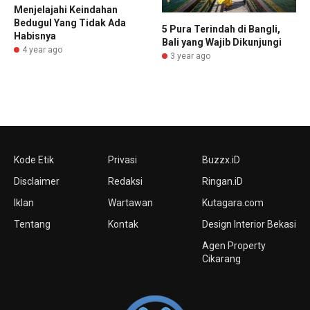
Menjelajahi Keindahan
Bedugul Yang Tidak Ada
5 Pura Terindah di Bangli,
Habisnya
Bali yang Wajib Dikunjungi
4 year ago
3 year ago
Kode Etik
Privasi
Buzzx.iD
Disclaimer
Redaksi
Ringan.iD
Iklan
Wartawan
Kutagara.com
Tentang
Kontak
Design Interior Bekasi
Agen Property
Cikarang