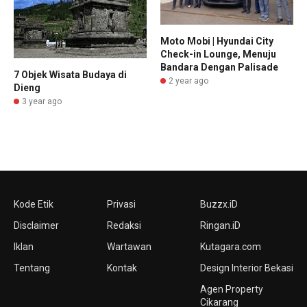
Moto Mobi | Hyundai City
Check-in Lounge, Menuju
Bandara Dengan Palisade
7 Objek Wisata Budaya di
2 year ago
Dieng
3 year ago
Kode Etik
Privasi
Buzzx.iD
Disclaimer
Redaksi
Ringan.iD
Iklan
Wartawan
Kutagara.com
Tentang
Kontak
Design Interior Bekasi
Agen Property
Cikarang