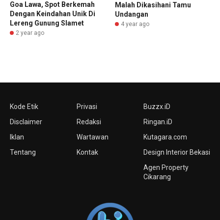
Goa Lawa, Spot Berkemah
Malah Dikasihani Tamu
Dengan Keindahan Unik Di
Undangan
Lereng Gunung Slamet
4 year ago
2 year ago
Kode Etik
Privasi
Buzzx.iD
Disclaimer
Redaksi
Ringan.iD
Iklan
Wartawan
Kutagara.com
Tentang
Kontak
Design Interior Bekasi
Agen Property
Cikarang