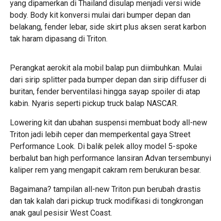
yang dipamerkan di Thailand disulap menjadi versi wide
body. Body kit konversi mulai dari bumper depan dan
belakang, fender lebar, side skirt plus aksen serat karbon
tak haram dipasang di Triton.
Perangkat aerokit ala mobil balap pun diimbuhkan. Mulai
dari sirip splitter pada bumper depan dan sirip diffuser di
buritan, fender berventilasi hingga sayap spoiler di atap
kabin. Nyaris seperti pickup truck balap NASCAR.
Lowering kit dan ubahan suspensi membuat body
all-new
Triton
jadi lebih ceper dan memperkental gaya Street
Performance Look. Di balik pelek alloy model 5-spoke
berbalut ban high performance lansiran Advan tersembunyi
kaliper rem yang mengapit cakram rem berukuran besar.
Bagaimana? tampilan all-new Triton pun berubah drastis
dan tak kalah dari pickup truck modifikasi di tongkrongan
anak gaul pesisir West Coast.