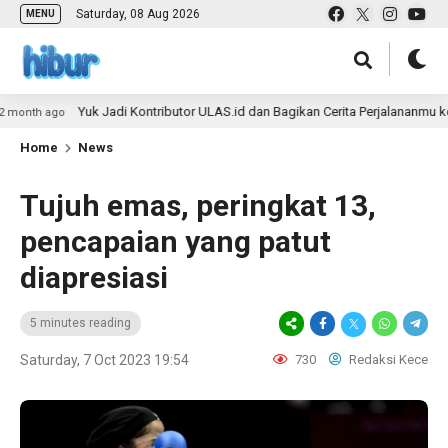
Saturday, 08 Aug 2026
MENU
Yuk Jadi Kontributor ULAS.id dan Bagikan Cerita Perjalananmu ke Lebih 
o
Home
News
Tujuh emas, peringkat 13,
pencapaian yang patut
diapresiasi
5 minutes reading
Saturday, 7 Oct 2023 19:54
730
Redaksi Kece