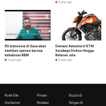
3 year ago
RS Indonesia di Gaza akan
Demam Adventure! KTM
hentikan operasi karena
Surabaya Diskon Hingga
kehabisan BBM
Belasan Juta
2 year ago
3 year ago
Kode Etik
Privasi
Buzzx.iD
Disclaimer
Redaksi
Ringan.iD