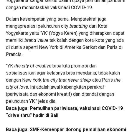
Yogyakarta sangat serius dalam upaya pemulihan pandemi
dengan menuntaskan vaksinasi COVID-19.
Dalam kesempatan yang sama, Menparekraf juga
mengapresiasi peluncuran city
branding
dari Kota
Yogyakarta yaitu ‘YK’ (Yogya Keren) yang diharapkan dapat
memiliki
brand
value
tak kalah dengan kota-kota yang ada
di dunia seperti New York di Amerika Serikat dan Paris di
Prancis.
“YK
the city of creative
bisa kita promosi dan
sosialisasikan agar kelasnya bisa mendunia, tidak kalah
dengan New York
the city that never sleep
atau Paris
the
city of love
. Ini adalah awal kebangkitan parekraf
(pariwisata dan ekonomi kreatif) dan ditandai dengan
peluncuran YK,” jelas dia.
Baca juga:
Pemulihan pariwisata, vaksinasi COVID-19
“drive thru” hadir di Bali
Baca juga:
SMF-Kemenpar dorong pemulihan ekonomi