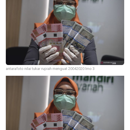
antarafoto nilai tukar rupiah menguat 20042020 lmo 3