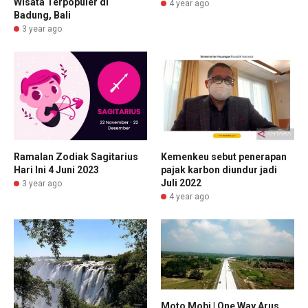
Wisata Terpopuler di
4 year ago
Badung, Bali
3 year ago
Ramalan Zodiak Sagitarius
Kemenkeu sebut penerapan
Hari Ini 4 Juni 2023
pajak karbon diundur jadi
Juli 2022
3 year ago
4 year ago
Moto Mobi | One Way Arus