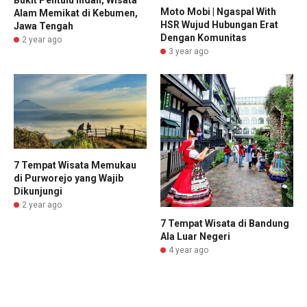
Bukit Pentulu Indah, Wisata
Moto Mobi | Ngaspal With
Alam Memikat di Kebumen,
HSR Wujud Hubungan Erat
Jawa Tengah
Dengan Komunitas
2 year ago
3 year ago
7 Tempat Wisata Memukau
di Purworejo yang Wajib
Dikunjungi
2 year ago
7 Tempat Wisata di Bandung
Ala Luar Negeri
4 year ago