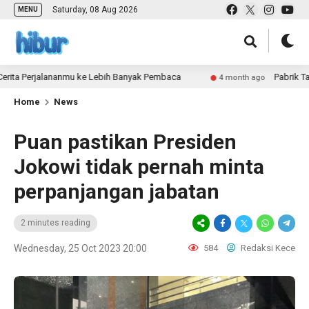
Saturday, 08 Aug 2026
MENU
rjalananmu ke Lebih Banyak Pembaca
Pabrik Tas untuk 
4 month ago
Home
News
Puan pastikan Presiden
Jokowi tidak pernah minta
perpanjangan jabatan
2 minutes reading
Wednesday, 25 Oct 2023 20:00
584
Redaksi Kece