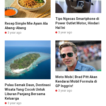
Tips Ngecas Smartphone di
Power Outlet Motor, Hindari
Resep Simple Mie Ayam Ala
Hal Ini
Abang-Abang
3 year ago
3 year ago
Moto Mobi | Brad Pitt Akan
Kendarai Mobil Formula di
Pulau Semak Daun, Destinasi
GP Inggris!
Wisata Yang Cocok Untuk
3 year ago
Liburan Panjang Bersama
Keluarga
3 year ago