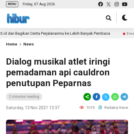
Friday, 07 Aug 2026
MENU
n Bagikan Cerita Perjalananmu ke Lebih Banyak Pembaca
3 month ago
Home
News
Dialog musikal atlet iringi
pemadaman api cauldron
penutupan Peparnas
2 minutes reading
Saturday, 13 Nov 2021 13:37
1019
Redaksi Kece