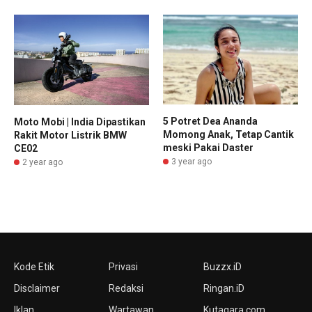
5 Potret Dea Ananda
Moto Mobi | India Dipastikan
Momong Anak, Tetap Cantik
Rakit Motor Listrik BMW
meski Pakai Daster
CE02
3 year ago
2 year ago
Kode Etik
Privasi
Buzzx.iD
Disclaimer
Redaksi
Ringan.iD
Iklan
Wartawan
Kutagara.com