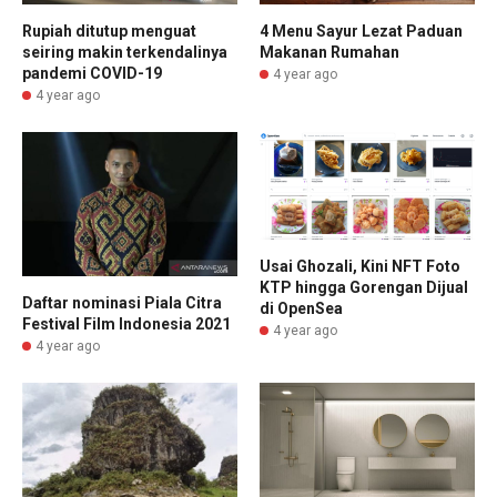
Rupiah ditutup menguat
4 Menu Sayur Lezat Paduan
seiring makin terkendalinya
Makanan Rumahan
pandemi COVID-19
4 year ago
4 year ago
Usai Ghozali, Kini NFT Foto
KTP hingga Gorengan Dijual
Daftar nominasi Piala Citra
di OpenSea
Festival Film Indonesia 2021
4 year ago
4 year ago