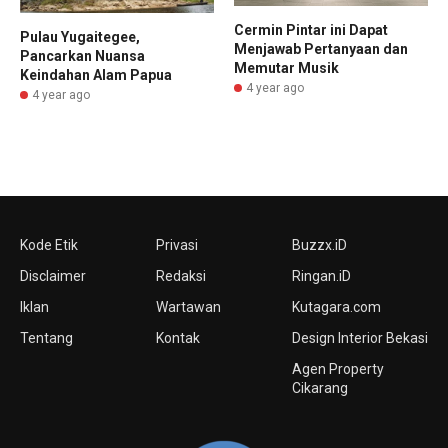
Cermin Pintar ini Dapat
Pulau Yugaitegee,
Menjawab Pertanyaan dan
Pancarkan Nuansa
Memutar Musik
Keindahan Alam Papua
4 year ago
4 year ago
Kode Etik
Privasi
Buzzx.iD
Disclaimer
Redaksi
Ringan.iD
Iklan
Wartawan
Kutagara.com
Tentang
Kontak
Design Interior Bekasi
Agen Property
Cikarang