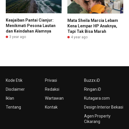
Keajaiban Pantai Cianjur:
Mata Sheila Marcia Lebam
Menikmati Pesona Lautan
Kena Lempar HP Anaknya,
dan Keindahan Alamnya
Tapi Tak Bisa Marah
3 year ago
4 year ago
Kode Etik
Privasi
Buzzx.iD
Disclaimer
Redaksi
Ringan.iD
Iklan
Wartawan
Kutagara.com
Tentang
Kontak
Design Interior Bekasi
Agen Property
Cikarang