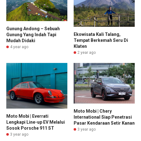
Gunung Andong – Sebuah
Ekowisata Kali Talang,
Gunung Yang Indah Tapi
Tempat Berkemah Seru Di
Mudah Didaki
Klaten
4 year ago
2 year ago
Moto Mobi | Chery
Moto Mobi | Everrati
International Siap Penetrasi
Lengkapi Line-up EV Melalui
Pasar Kendaraan Setir Kanan
Sosok Porsche 911 ST
3 year ago
3 year ago